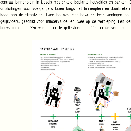
centraal binnenplein in kiezels met enkele beplante heuveltjes en banken. Dr
ontsluitingen voor voetgangers lopen langs het binnenplein en doorbreken 
haag aan de straatzijde. Twee bouwvolumes bevatten twee woningen op h
gelijkvloers, geschikt voor mindervalide, en twee op de verdieping. Een der
bouwvolume telt één woning op de gelijkvloers en één op de verdieping. 
bouwvolumes worden gedraaid of gespiegeld om zo een perfecte oriëntatie 
bekomen. Iedere woning heeft een eigen voordeur aan het plein. De woningen 
de verdieping hebben een inpandig terras. Binnen één bouwblok zijn 
grondplannen volgens zelfde principe opgebouwd, maar de leefruimten word
telkens in een andere richting gedraaid om een goede oriëntatie van 
terrassen te verkrijgen. De tuinbergingen worden ondergebracht in twee volum
die de tuinen van de woningen op niveau 0 afschermen van de parking en 
petanquebaan.