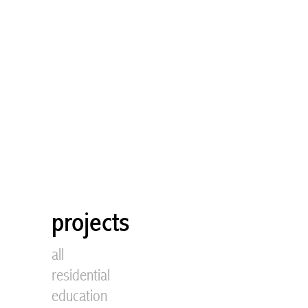
projects
all
residential
education