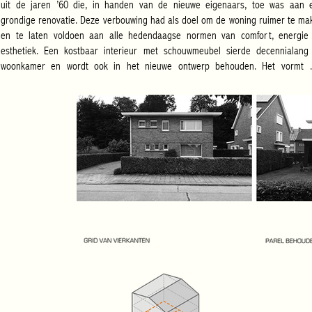
uit de jaren ’60 die, in handen van de nieuwe eigenaars, toe was aan e
grondige renovatie. Deze verbouwing had als doel om de woning ruimer te mak
en te laten voldoen aan alle hedendaagse normen van comfort, energie 
esthetiek. Een kostbaar interieur met schouwmeubel sierde decennialang 
woonkamer en wordt ook in het nieuwe ontwerp behouden. Het vormt e
conceptueel uitgangspunt dat refereert naar het juwelenkistje van Pieter 
Bruyne. Deze zal als “parel” van de woning fungeren en een authentiek eleme
toevoegen aan het project. De bestaande woning wordt volledig gestript en h
flauw hellende dak samen met de achterbouwen afgebroken. In plaats daarv
komt een sterk hellend zadeldak en een nieuwe aanbouw van 1 niveau die in h
grid van het gelijkvloers wordt geschoven. Het volume met zadeldak wor
volledig geïsoleerd en in één beweging ingepakt met licht grijze gevelpannen. 
strakke volume wordt op die manier benadrukt en clean uitgevoerd zond
dakgoten. De nieuwe aanbouw contrasteert met witte kleur en grote raampartij
tegen de nieuwe grijze gevel en wordt afgewerkt met een groendak.